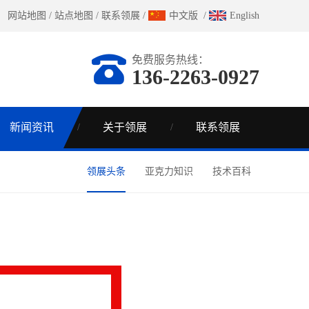
网站地图
/
站点地图
/
联系领展
/
中文版
/
English
免费服务热线：
136-2263-0927
新闻资讯
关于领展
联系领展
领展头条
亚克力知识
技术百科